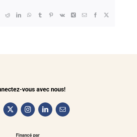
Reddit
LinkedIn
WhatsApp
Tumblr
Pinterest
Vk
Xing
Courriel
Facebook
X
nectez-vous avec nous!
Financé par