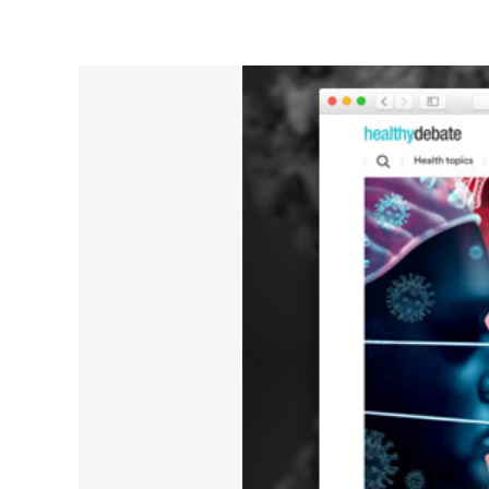
Agrandir
l&apos;image