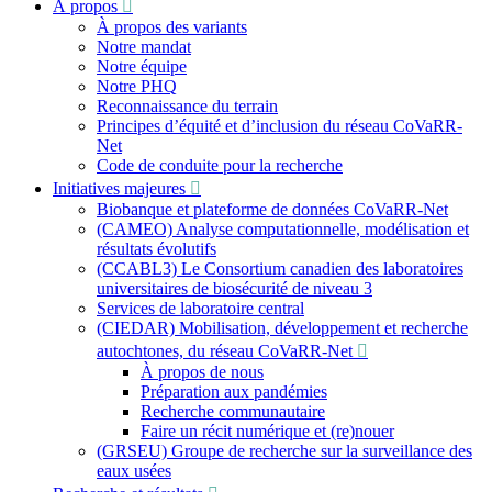
À propos
:
À propos des variants
Notre mandat
Notre équipe
Notre PHQ
Reconnaissance du terrain
Principes d’équité et d’inclusion du réseau CoVaRR-
Net
Code de conduite pour la recherche
Initiatives majeures
Biobanque et plateforme de données CoVaRR-Net
(CAMEO) Analyse computationnelle, modélisation et
résultats évolutifs
(CCABL3) Le Consortium canadien des laboratoires
universitaires de biosécurité de niveau 3
Services de laboratoire central
(CIEDAR) Mobilisation, développement et recherche
autochtones, du réseau CoVaRR-Net
À propos de nous
Préparation aux pandémies
Recherche communautaire
Faire un récit numérique et (re)nouer
(GRSEU) Groupe de recherche sur la surveillance des
eaux usées