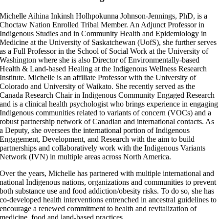
Michelle Aihina Inkinsh Holhpokunna Johnson-Jennings, PhD, is a
Choctaw Nation Enrolled Tribal Member. An Adjunct Professor in
Indigenous Studies and in Community Health and Epidemiology in
Medicine at the University of Saskatchewan (UofS), she further serves
as a Full Professor in the School of Social Work at the University of
Washington where she is also Director of Environmentally-based
Health & Land-based Healing at the Indigenous Wellness Research
Institute. Michelle is an affiliate Professor with the University of
Colorado and University of Waikato. She recently served as the
Canada Research Chair in Indigenous Community Engaged Research
and is a clinical health psychologist who brings experience in engaging
Indigenous communities related to variants of concern (VOCs) and a
robust partnership network of Canadian and international contacts. As
a Deputy, she oversees the international portion of Indigenous
Engagement, Development, and Research with the aim to build
partnerships and collaboratively work with the Indigenous Variants
Network (IVN) in multiple areas across North America.
Over the years, Michelle has partnered with multiple international and
national Indigenous nations, organizations and communities to prevent
both substance use and food addiction/obesity risks. To do so, she has
co-developed health interventions entrenched in ancestral guidelines to
encourage a renewed commitment to health and revitalization of
medicine, food and land-based practices.