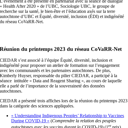
L’événement a été présenté en partenariat avec la séance de dialogue
« Health After 2020 » de l’UBC, Sociologie UBC, le groupe de
recherche sur la santé, le bien-être et l’éducation axés sur la terre
autochtone d’UBC et Équité, diversité, inclusion (ÉDI) et indigénéité
du réseau CoVaRR-Net.
Réunion du printemps 2023 du réseau CoVaRR-Net
CIEDAR s’est associé à l’équipe Équité, diversité, inclusion et
indigénéité pour proposer un atelier de formation sur l’engagement
avec les communautés et les partenaires autochtones. De plus,
Kimberly Huyser, responsable du pilier CIEDAR, a participé à la
séance intitulée « Data and Reagent Sharing », au cours de laquelle
elle a parlé de l’importance de la souveraineté des données
autochtones.
CIEDAR a présenté trois affiches lors de la réunion du printemps 2023
dans la catégorie des sciences appliquées.
« Understanding Indigenous Peoples’ Relationship to Vaccines
During COVID-19 »
(
Comprendre la relation des peuples
er
autochtones avec les vaccins durant la COVID-19
) (1
prix)