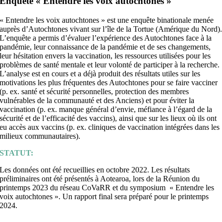
Enquête « Entendre les voix autochtones »
« Entendre les voix autochtones » est une enquête binationale menée
auprès d’Autochtones vivant sur l’île de la Tortue (Amérique du Nord)
L’enquête a permis d’évaluer l’expérience des Autochtones face à la
pandémie, leur connaissance de la pandémie et de ses changements,
leur hésitation envers la vaccination, les ressources utilisées pour les
problèmes de santé mentale et leur volonté de participer à la recherche.
L’analyse est en cours et a déjà produit des résultats utiles sur les
motivations les plus fréquentes des Autochtones pour se faire vacciner
(p. ex. santé et sécurité personnelles, protection des membres
vulnérables de la communauté et des Anciens) et pour éviter la
vaccination (p. ex. manque général d’envie, méfiance à l’égard de la
sécurité et de l’efficacité des vaccins), ainsi que sur les lieux où ils ont
eu accès aux vaccins (p. ex. cliniques de vaccination intégrées dans les
milieux communautaires).
STATUT:
Les données ont été recueillies en octobre 2022. Les résultats
préliminaires ont été présentés à Aotearoa, lors de la Réunion du
printemps 2023 du réseau CoVaRR et du symposium « Entendre les
voix autochtones ». Un rapport final sera préparé pour le printemps
2024.