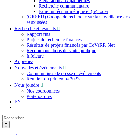
Préparation aux pandémies
Recherche communautaire
Faire un récit numérique et (re)nouer
(GRSEU) Groupe de recherche sur la surveillance des
eaux usées
Recherche et résultats
Rapport final
Projets de recherche financés
Résultats de projets financés par CoVaRR-Net
Recommandations de santé publique
Infolettre
Apprenez
Nouvelles et événements
Communiqués de presse et événements
Réunion du printemps 2023
Nous joindre
Nos coordonnées
Porte-paroles
EN
Recherche
sur
le
site