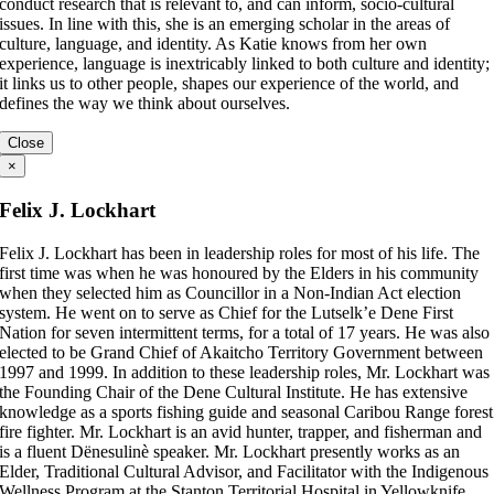
conduct research that is relevant to, and can inform, socio-cultural
issues. In line with this, she is an emerging scholar in the areas of
culture, language, and identity. As Katie knows from her own
experience, language is inextricably linked to both culture and identity;
it links us to other people, shapes our experience of the world, and
defines the way we think about ourselves.
Close
×
Felix J. Lockhart
Felix J. Lockhart has been in leadership roles for most of his life. The
first time was when he was honoured by the Elders in his community
when they selected him as Councillor in a Non-Indian Act election
system. He went on to serve as Chief for the Lutselk’e Dene First
Nation for seven intermittent terms, for a total of 17 years. He was also
elected to be Grand Chief of Akaitcho Territory Government between
1997 and 1999. In addition to these leadership roles, Mr. Lockhart was
the Founding Chair of the Dene Cultural Institute. He has extensive
knowledge as a sports fishing guide and seasonal Caribou Range forest
fire fighter. Mr. Lockhart is an avid hunter, trapper, and fisherman and
is a fluent Dënesulinè speaker. Mr. Lockhart presently works as an
Elder, Traditional Cultural Advisor, and Facilitator with the Indigenous
Wellness Program at the Stanton Territorial Hospital in Yellowknife.