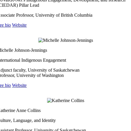
CIEDAR) Pillar Lead
ssociate Professor, University of British Columbia
ee bio
Website
ichelle Johnson-Jennings
nternational Indigenous Engagement
djunct faculty, University of Saskatchewan
rofessor, University of Washington
ee bio
Website
atherine Anne Collins
ulture, Language, and Identity
ssistant Professor, University of Saskatchewan