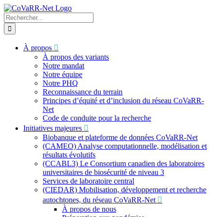
Skip
to
Recherche
content
sur
le
site
À propos
:
À propos des variants
Notre mandat
Notre équipe
Notre PHQ
Reconnaissance du terrain
Principes d’équité et d’inclusion du réseau CoVaRR-
Net
Code de conduite pour la recherche
Initiatives majeures
Biobanque et plateforme de données CoVaRR-Net
(CAMEO) Analyse computationnelle, modélisation et
résultats évolutifs
(CCABL3) Le Consortium canadien des laboratoires
universitaires de biosécurité de niveau 3
Services de laboratoire central
(CIEDAR) Mobilisation, développement et recherche
autochtones, du réseau CoVaRR-Net
À propos de nous