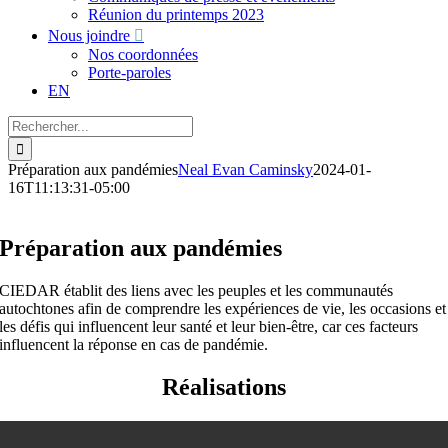
Réunion du printemps 2023
Nous joindre
Nos coordonnées
Porte-paroles
EN
Recherche
sur
le
Préparation aux pandémies
Neal Evan Caminsky
2024-01-
site
16T11:13:31-05:00
:
Préparation aux pandémies
CIEDAR établit des liens avec les peuples et les communautés
autochtones afin de comprendre les expériences de vie, les occasions et
les défis qui influencent leur santé et leur bien-être, car ces facteurs
influencent la réponse en cas de pandémie.
Réalisations