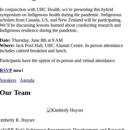
In conjunction with UBC Health, we’re presenting this hybrid
symposium on Indigenous health during the pandemic. Indigenous
scholars from Canada, US, and New Zealand will be participating.
We’ll be discussing lessons learned about conducting research and
Indigenous resilience during the pandemic.
Date:
Thursday, June 8th at 9 AM
Where:
Jack Pool Hall, UBC Alumni Centre. In-person attendance
includes catered breakfast and lunch.
Participants have the option of in-person and virtual attendance.
RSVP
now!
Speakers
Agenda
Our Team
imberly R. Huyser
oVaRR-Net’s Indigenous Engagement, Development, and Research