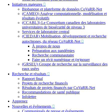
Initiatives majeures
Biobanque et plateforme de données CoVaRR-Net
(CAMEO) Analyse computationnelle, modélisation et
résultats évolutifs
(CCABL3) Le Consortium canadien des laboratoires
universitaires de biosécurité de niveau 3
Services de laboratoire central
(CIEDAR) Mobilisation, développement et recherche
autochtones, du réseau CoVaRR-Net
À propos de nous
Préparation aux pandémies
Recherche communautaire
Faire un récit numérique et (re)nouer
(GRSEU) Groupe de recherche sur la surveillance des
eaux usées
Recherche et résultats
Rapport final
Projets de recherche financés
Résultats de projets financés par CoVaRR-Net
Recommandations de santé publique
Infolettre
Apprenez
Nouvelles et événements
Communiqués de presse et événements