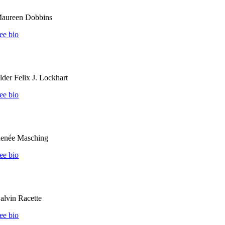
aureen Dobbins
ee bio
lder Felix J. Lockhart
ee bio
enée Masching
ee bio
alvin Racette
ee bio