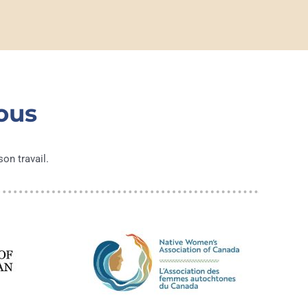
ous
on travail.