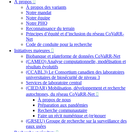
À propos
:
À propos des variants
Notre mandat
Notre équipe
Notre PHQ
Reconnaissance du terrain
Principes d’équité et d’inclusion du réseau CoVaRR-
Net
Code de conduite pour la recherche
Initiatives majeures
Biobanque et plateforme de données CoVaRR-Net
(CAMEO) Analyse computationnelle, modélisation et
résultats évolutifs
(CCABL3) Le Consortium canadien des laboratoires
universitaires de biosécurité de niveau 3
Services de laboratoire central
(CIEDAR) Mobilisation, développement et recherche
autochtones, du réseau CoVaRR-Net
À propos de nous
Préparation aux pandémies
Recherche communautaire
Faire un récit numérique et (re)nouer
(GRSEU) Groupe de recherche sur la surveillance des
eaux usées