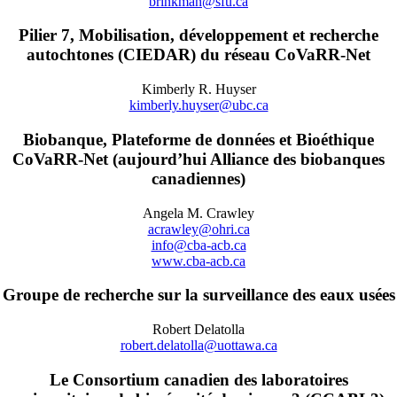
brinkman@sfu.ca
Pilier 7, Mobilisation, développement et recherche
autochtones (CIEDAR) du réseau CoVaRR-Net
Kimberly R. Huyser
kimberly.huyser@ubc.ca
Biobanque, Plateforme de données et Bioéthique
CoVaRR-Net (aujourd’hui Alliance des biobanques
canadiennes)
Angela M. Crawley
acrawley@ohri.ca
info@cba-acb.ca
www.cba-acb.ca
Groupe de recherche sur la surveillance des eaux usées
Robert Delatolla
robert.delatolla@uottawa.ca
Le Consortium canadien des laboratoires