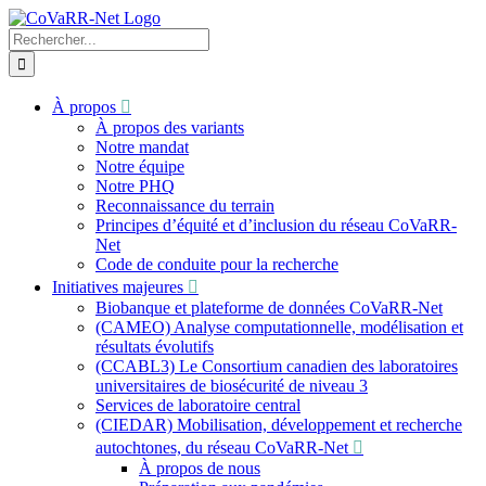
Skip
to
Recherche
content
sur
le
site
À propos
:
À propos des variants
Notre mandat
Notre équipe
Notre PHQ
Reconnaissance du terrain
Principes d’équité et d’inclusion du réseau CoVaRR-
Net
Code de conduite pour la recherche
Initiatives majeures
Biobanque et plateforme de données CoVaRR-Net
(CAMEO) Analyse computationnelle, modélisation et
résultats évolutifs
(CCABL3) Le Consortium canadien des laboratoires
universitaires de biosécurité de niveau 3
Services de laboratoire central
(CIEDAR) Mobilisation, développement et recherche
autochtones, du réseau CoVaRR-Net
À propos de nous