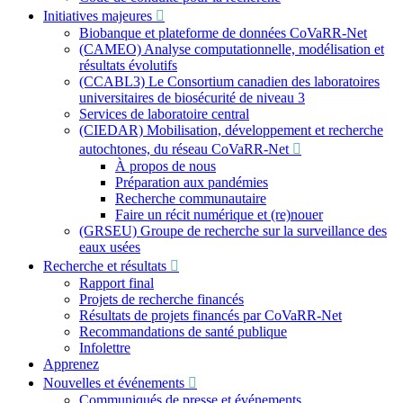
Initiatives majeures
Biobanque et plateforme de données CoVaRR-Net
(CAMEO) Analyse computationnelle, modélisation et
résultats évolutifs
(CCABL3) Le Consortium canadien des laboratoires
universitaires de biosécurité de niveau 3
Services de laboratoire central
(CIEDAR) Mobilisation, développement et recherche
autochtones, du réseau CoVaRR-Net
À propos de nous
Préparation aux pandémies
Recherche communautaire
Faire un récit numérique et (re)nouer
(GRSEU) Groupe de recherche sur la surveillance des
eaux usées
Recherche et résultats
Rapport final
Projets de recherche financés
Résultats de projets financés par CoVaRR-Net
Recommandations de santé publique
Infolettre
Apprenez
Nouvelles et événements
Communiqués de presse et événements