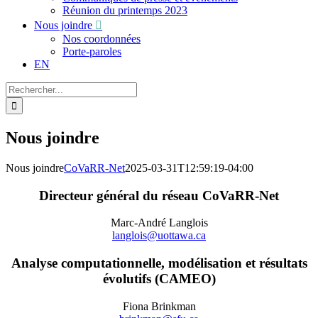
Réunion du printemps 2023
Nous joindre
Nos coordonnées
Porte-paroles
EN
Recherche
sur
le
site
Nous joindre
:
Nous joindre
CoVaRR-Net
2025-03-31T12:59:19-04:00
Directeur général du réseau CoVaRR-Net
Marc-André Langlois
langlois@uottawa.ca
Analyse computationnelle, modélisation et résultats
évolutifs (CAMEO)
Fiona Brinkman