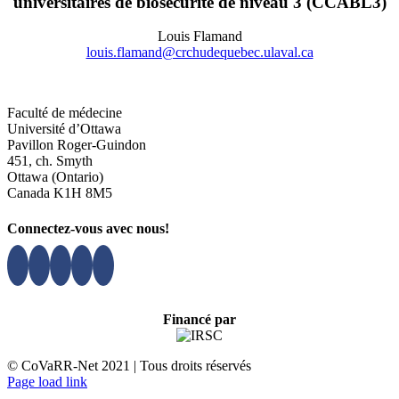
universitaires de biosécurité de niveau 3 (CCABL3)
Louis Flamand
louis.flamand@crchudequebec.ulaval.ca
Faculté de médecine
Université d’Ottawa
Pavillon Roger-Guindon
451, ch. Smyth
Ottawa (Ontario)
Canada K1H 8M5
Connectez-vous avec nous!
Financé par
© CoVaRR-Net 2021 | Tous droits réservés
Page load link
Aller