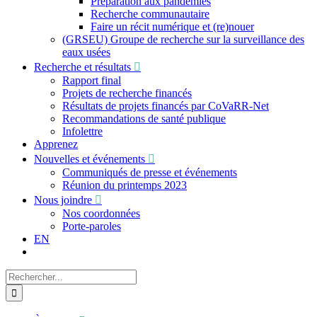
Préparation aux pandémies
Recherche communautaire
Faire un récit numérique et (re)nouer
(GRSEU) Groupe de recherche sur la surveillance des
eaux usées
Recherche et résultats
Rapport final
Projets de recherche financés
Résultats de projets financés par CoVaRR-Net
Recommandations de santé publique
Infolettre
Apprenez
Nouvelles et événements
Communiqués de presse et événements
Réunion du printemps 2023
Nous joindre
Nos coordonnées
Porte-paroles
EN
Recherche
sur
le
site