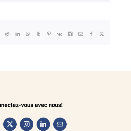
Reddit
LinkedIn
WhatsApp
Tumblr
Pinterest
Vk
Xing
Courriel
Facebook
X
nectez-vous avec nous!