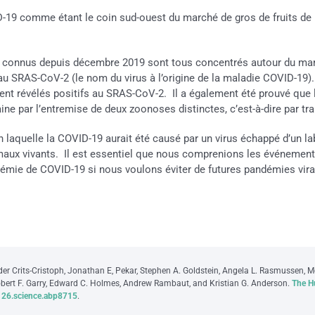
VID-19 comme étant le coin sud-ouest du marché de gros de fruits 
9 connus depuis décembre 2019 sont tous concentrés autour du mar
 SRAS-CoV-2 (le nom du virus à l’origine de la maladie COVID-19).
nt révélés positifs au SRAS-CoV-2. Il a également été prouvé que l
ine par l’entremise de deux zoonoses distinctes, c’est-à-dire par 
n laquelle la COVID-19 aurait été causé par un virus échappé d’un l
aux vivants. Il est essentiel que nous comprenions les événements
mie de COVID-19 si nous voulons éviter de futures pandémies vira
der Crits-Cristoph, Jonathan E, Pekar, Stephen A. Goldstein, Angela L. Rasmussen,
Robert F. Garry, Edward C. Holmes, Andrew Rambaut, and Kristian G. Anderson.
The H
126.science.abp8715
.