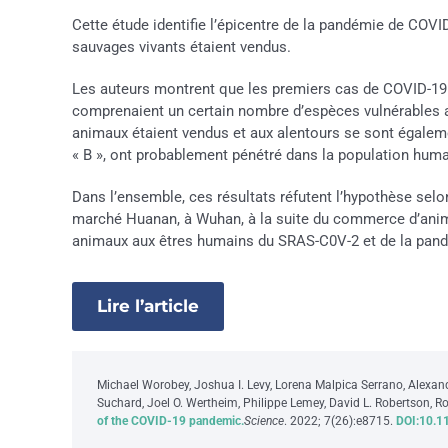
Cette étude identifie l’épicentre de la pandémie de CO
sauvages vivants étaient vendus.
Les auteurs montrent que les premiers cas de COVID-1
comprenaient un certain nombre d’espèces vulnérables au
animaux étaient vendus et aux alentours se sont égaleme
« B », ont probablement pénétré dans la population huma
Dans l’ensemble, ces résultats réfutent l’hypothèse selo
marché Huanan, à Wuhan, à la suite du commerce d’anim
animaux aux êtres humains du SRAS-C0V-2 et de la pandé
Lire l’article
Michael Worobey, Joshua I. Levy, Lorena Malpica Serrano, Alexan
Suchard, Joel O. Wertheim, Philippe Lemey, David L. Robertson, 
of the COVID-19 pandemic.
Science
. 2022; 7(26):e8715.
DOI:10.1