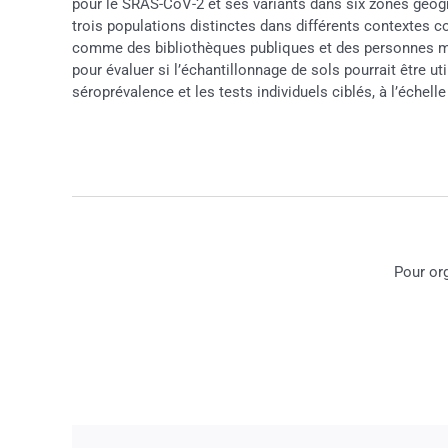
pour le SRAS-CoV-2 et ses variants dans six zones géograp
trois populations distinctes dans différents contextes
comme des bibliothèques publiques et des personnes mala
pour évaluer si l’échantillonnage de sols pourrait être u
séroprévalence et les tests individuels ciblés, à l’échel
Pour or