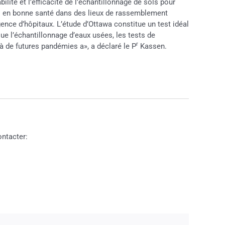
ité et l’efficacité de l’échantillonnage de sols pour
es en bonne santé dans des lieux de rassemblement
nce d’hôpitaux. L’étude d’Ottawa constitue un test idéal
que l’échantillonnage d’eaux usées, les tests de
r
 à de futures pandémies a», a déclaré le P
Kassen.
ontacter: