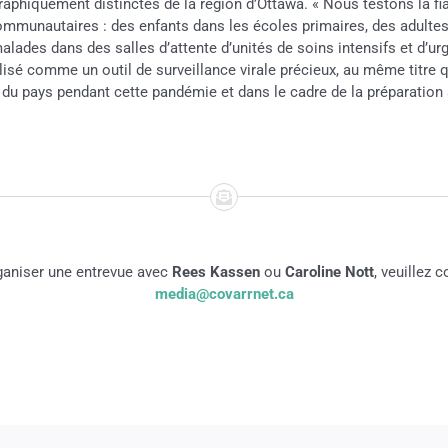
hiquement distinctes de la région d’Ottawa. « Nous testons la fiabil
 communautaires : des enfants dans les écoles primaires, des adult
des dans des salles d’attente d’unités de soins intensifs et d’urge
tilisé comme un outil de surveillance virale précieux, au même titre 
le du pays pendant cette pandémie et dans le cadre de la préparation
ganiser une entrevue avec
Rees Kassen
ou
Caroline Nott
, veuillez c
media@covarrnet.ca