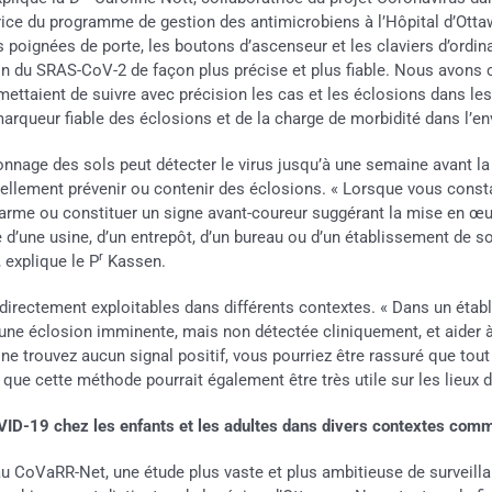
ce du programme de gestion des antimicrobiens à l’Hôpital d’Ottawa
oignées de porte, les boutons d’ascenseur et les claviers d’ordin
n du SRAS-CoV-2 de façon plus précise et plus fiable. Nous avons 
ermettaient de suivre avec précision les cas et les éclosions dans l
marqueur fiable des éclosions et de la charge de morbidité dans l’e
nage des sols peut détecter le virus jusqu’à une semaine avant la d
tiellement prévenir ou contenir des éclosions. « Lorsque vous const
larme ou constituer un signe avant-coureur suggérant la mise en œu
 d’une usine, d’un entrepôt, d’un bureau ou d’un établissement de so
r
, explique le P
Kassen.
 directement exploitables dans différents contextes. « Dans un étab
 une éclosion imminente, mais non détectée cliniquement, et aider à 
ne trouvez aucun signal positif, vous pourriez être rassuré que tout
e cette méthode pourrait également être très utile sur les lieux de 
COVID-19 chez les enfants et les adultes dans divers contextes com
au CoVaRR-Net, une étude plus vaste et plus ambitieuse de surveil