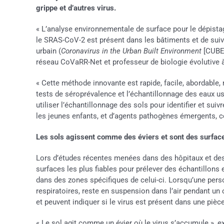
grippe et d’autres virus.
« L’analyse environnementale de surface pour le dépistage
le SRAS-CoV-2 est présent dans les bâtiments et de suivr
urbain (
Coronavirus in the Urban Built Environment
[CUBE]
réseau CoVaRR-Net et professeur de biologie évolutive à 
« Cette méthode innovante est rapide, facile, abordable, 
tests de séroprévalence et l’échantillonnage des eaux u
utiliser l’échantillonnage des sols pour identifier et sui
les jeunes enfants, et d’agents pathogènes émergents, c
Les sols agissent comme des éviers et sont des surfaces
Lors d’études récentes menées dans des hôpitaux et des
surfaces les plus fiables pour prélever des échantillons
dans des zones spécifiques de celui-ci. Lorsqu’une person
respiratoires, reste en suspension dans l’air pendant un 
et peuvent indiquer si le virus est présent dans une pièc
« Le sol agit comme un évier où le virus s’accumule », e