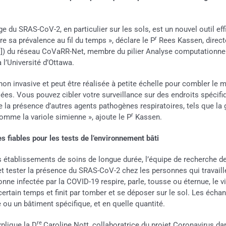
 du SRAS-CoV-2, en particulier sur les sols, est un nouvel outil eff
r
e sa prévalence au fil du temps », déclare le P
Rees Kassen, directe
) du réseau CoVaRR-Net, membre du pilier Analyse computationnell
l’Université d’Ottawa.
non invasive et peut être réalisée à petite échelle pour combler le m
sées. Vous pouvez cibler votre surveillance sur des endroits spéc
vre la présence d’autres agents pathogènes respiratoires, tels que la g
r
omme la variole simienne », ajoute le P
Kassen.
 fiables pour les tests de l’environnement bâti
 établissements de soins de longue durée, l’équipe de recherche d
 et tester la présence du SRAS-CoV-2 chez les personnes qui travail
ne infectée par la COVID-19 respire, parle, tousse ou éternue, le vi
certain temps et finit par tomber et se déposer sur le sol. Les écha
e ou un bâtiment spécifique, et en quelle quantité.
re
xplique la D
Caroline Nott, collaboratrice du projet Coronavirus da