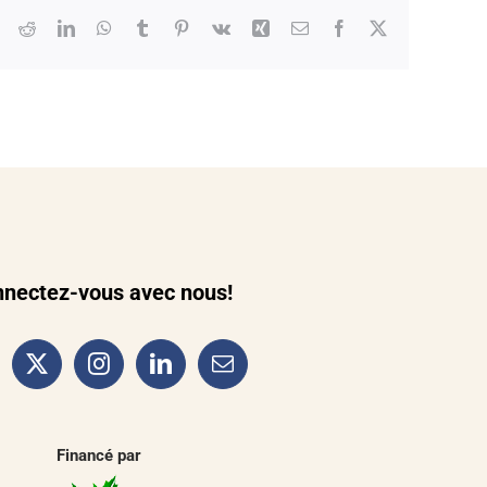
Reddit
LinkedIn
WhatsApp
Tumblr
Pinterest
Vk
Xing
Courriel
Facebook
X
nectez-vous avec nous!
Financé par