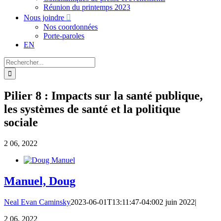
Réunion du printemps 2023
Nous joindre
Nos coordonnées
Porte-paroles
EN
Recherche
sur
le
site
Pilier 8 : Impacts sur la santé publique,
:
les systèmes de santé et la politique
sociale
2
06, 2022
Manuel, Doug
Neal Evan Caminsky
2023-06-01T13:11:47-04:00
2 juin 2022
|
2
06, 2022