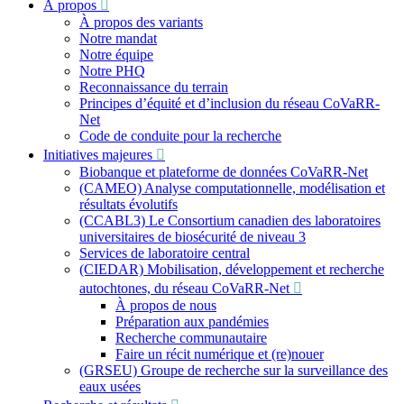
À propos
:
À propos des variants
Notre mandat
Notre équipe
Notre PHQ
Reconnaissance du terrain
Principes d’équité et d’inclusion du réseau CoVaRR-
Net
Code de conduite pour la recherche
Initiatives majeures
Biobanque et plateforme de données CoVaRR-Net
(CAMEO) Analyse computationnelle, modélisation et
résultats évolutifs
(CCABL3) Le Consortium canadien des laboratoires
universitaires de biosécurité de niveau 3
Services de laboratoire central
(CIEDAR) Mobilisation, développement et recherche
autochtones, du réseau CoVaRR-Net
À propos de nous
Préparation aux pandémies
Recherche communautaire
Faire un récit numérique et (re)nouer
(GRSEU) Groupe de recherche sur la surveillance des
eaux usées