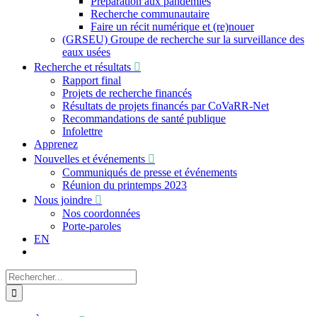
Préparation aux pandémies
Recherche communautaire
Faire un récit numérique et (re)nouer
(GRSEU) Groupe de recherche sur la surveillance des
eaux usées
Recherche et résultats
Rapport final
Projets de recherche financés
Résultats de projets financés par CoVaRR-Net
Recommandations de santé publique
Infolettre
Apprenez
Nouvelles et événements
Communiqués de presse et événements
Réunion du printemps 2023
Nous joindre
Nos coordonnées
Porte-paroles
EN
Recherche
sur
le
site