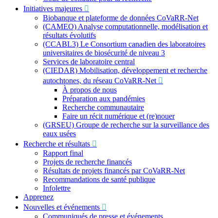
Initiatives majeures
Biobanque et plateforme de données CoVaRR-Net
(CAMEO) Analyse computationnelle, modélisation et
résultats évolutifs
(CCABL3) Le Consortium canadien des laboratoires
universitaires de biosécurité de niveau 3
Services de laboratoire central
(CIEDAR) Mobilisation, développement et recherche
autochtones, du réseau CoVaRR-Net
À propos de nous
Préparation aux pandémies
Recherche communautaire
Faire un récit numérique et (re)nouer
(GRSEU) Groupe de recherche sur la surveillance des
eaux usées
Recherche et résultats
Rapport final
Projets de recherche financés
Résultats de projets financés par CoVaRR-Net
Recommandations de santé publique
Infolettre
Apprenez
Nouvelles et événements
Communiqués de presse et événements