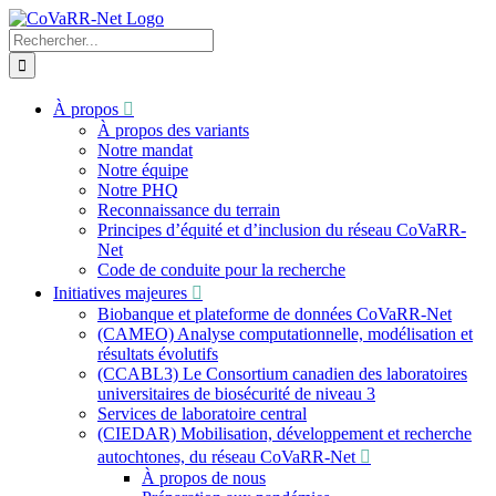
Skip
to
Recherche
content
sur
le
site
À propos
:
À propos des variants
Notre mandat
Notre équipe
Notre PHQ
Reconnaissance du terrain
Principes d’équité et d’inclusion du réseau CoVaRR-
Net
Code de conduite pour la recherche
Initiatives majeures
Biobanque et plateforme de données CoVaRR-Net
(CAMEO) Analyse computationnelle, modélisation et
résultats évolutifs
(CCABL3) Le Consortium canadien des laboratoires
universitaires de biosécurité de niveau 3
Services de laboratoire central
(CIEDAR) Mobilisation, développement et recherche
autochtones, du réseau CoVaRR-Net
À propos de nous