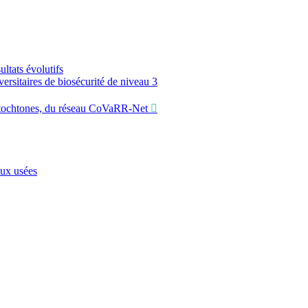
ltats évolutifs
sitaires de biosécurité de niveau 3
utochtones, du réseau CoVaRR-Net
aux usées