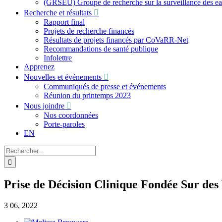
(GRSEU) Groupe de recherche sur la surveillance des e
Recherche et résultats
Rapport final
Projets de recherche financés
Résultats de projets financés par CoVaRR-Net
Recommandations de santé publique
Infolettre
Apprenez
Nouvelles et événements
Communiqués de presse et événements
Réunion du printemps 2023
Nous joindre
Nos coordonnées
Porte-paroles
EN
Recherche
sur
le
site
Prise de Décision Clinique Fondée Sur de
:
3
06, 2022