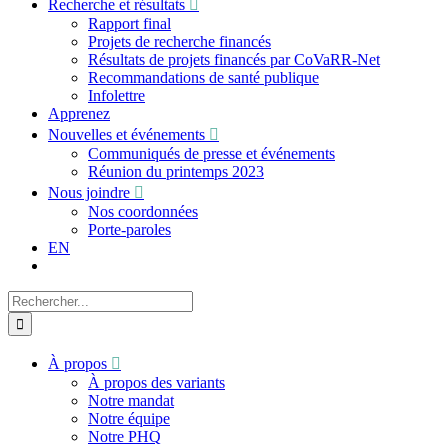
Recherche et résultats
Rapport final
Projets de recherche financés
Résultats de projets financés par CoVaRR-Net
Recommandations de santé publique
Infolettre
Apprenez
Nouvelles et événements
Communiqués de presse et événements
Réunion du printemps 2023
Nous joindre
Nos coordonnées
Porte-paroles
EN
Recherche
sur
le
site
À propos
:
À propos des variants
Notre mandat
Notre équipe
Notre PHQ