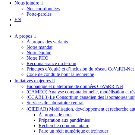
Nous joindre
Nos coordonnées
Porte-paroles
EN
À propos
À propos des variants
Notre mandat
Notre équipe
Notre PHQ
Reconnaissance du terrain
Principes d’équité et d’inclusion du réseau CoVaRR-Net
Code de conduite pour la recherche
Initiatives majeures
Biobanque et plateforme de données CoVaRR-Net
(CAMEO) Analyse computationnelle, modélisation et résu
(CCABL3) Le Consortium canadien des laboratoires univer
Services de laboratoire central
(CIEDAR) Mobilisation, développement et recherche a
À propos de nous
Préparation aux pandémies
Recherche communautaire
Faire un récit numérique et (re)nouer