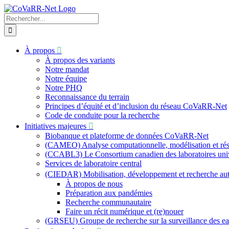
Skip
to
Recherche
content
sur
le
site
À propos
:
À propos des variants
Notre mandat
Notre équipe
Notre PHQ
Reconnaissance du terrain
Principes d’équité et d’inclusion du réseau CoVaRR-Net
Code de conduite pour la recherche
Initiatives majeures
Biobanque et plateforme de données CoVaRR-Net
(CAMEO) Analyse computationnelle, modélisation et résu
(CCABL3) Le Consortium canadien des laboratoires univer
Services de laboratoire central
(CIEDAR) Mobilisation, développement et recherche a
À propos de nous
Préparation aux pandémies
Recherche communautaire
Faire un récit numérique et (re)nouer
(GRSEU) Groupe de recherche sur la surveillance des e