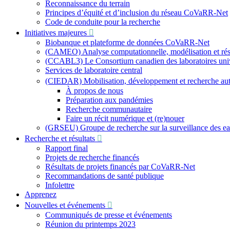
Reconnaissance du terrain
Principes d’équité et d’inclusion du réseau CoVaRR-Net
Code de conduite pour la recherche
Initiatives majeures
Biobanque et plateforme de données CoVaRR-Net
(CAMEO) Analyse computationnelle, modélisation et résu
(CCABL3) Le Consortium canadien des laboratoires univer
Services de laboratoire central
(CIEDAR) Mobilisation, développement et recherche a
À propos de nous
Préparation aux pandémies
Recherche communautaire
Faire un récit numérique et (re)nouer
(GRSEU) Groupe de recherche sur la surveillance des e
Recherche et résultats
Rapport final
Projets de recherche financés
Résultats de projets financés par CoVaRR-Net
Recommandations de santé publique
Infolettre
Apprenez
Nouvelles et événements
Communiqués de presse et événements
Réunion du printemps 2023