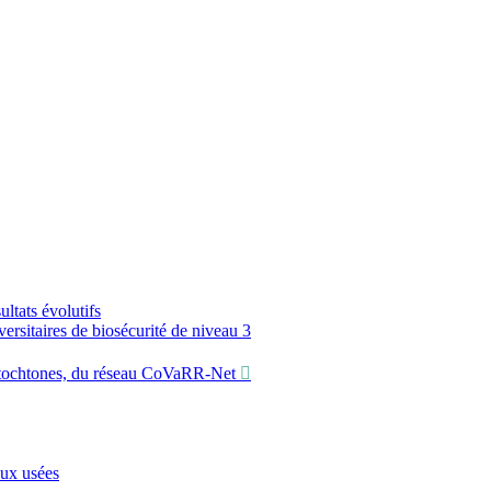
ltats évolutifs
sitaires de biosécurité de niveau 3
utochtones, du réseau CoVaRR-Net
aux usées