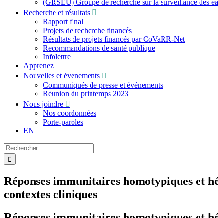
(GRSEU) Groupe de recherche sur la surveillance des e
Recherche et résultats
Rapport final
Projets de recherche financés
Résultats de projets financés par CoVaRR-Net
Recommandations de santé publique
Infolettre
Apprenez
Nouvelles et événements
Communiqués de presse et événements
Réunion du printemps 2023
Nous joindre
Nos coordonnées
Porte-paroles
EN
Recherche
sur
le
site
Réponses immunitaires homotypiques et hé
:
contextes cliniques
Réponses immunitaires homotypiques et hé