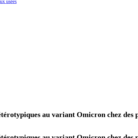
aux usées
térotypiques au variant Omicron chez des 
térotypiques au variant Omicron chez des 