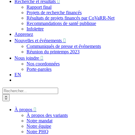
Recherche et résultats
Rapport final
Projets de recherche financés
Résultats de projets financés par CoVaRR-Net
Recommandations de santé publique
Infolettre
Apprenez
Nouvelles et événements
Communiqués de presse et événements
Réunion du printemps 2023
Nous joindre
Nos coordonnées
Porte-paroles
EN
Recherche
sur
le
site
À propos
:
À propos des variants
Notre mandat
Notre équipe
Notre PHQ