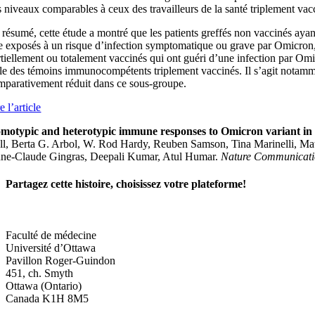
s niveaux comparables à ceux des travailleurs de la santé triplement vac
 résumé, cette étude a montré que les patients greffés non vaccinés ay
re exposés à un risque d’infection symptomatique ou grave par Omicron,
rtiellement ou totalement vaccinés qui ont guéri d’une infection par Om
lle des témoins immunocompétents triplement vaccinés. Il s’agit notammen
mparativement réduit dans ce sous-groupe.
e l’article
motypic and heterotypic immune responses to Omicron variant in i
ll, Berta G. Arbol, W. Rod Hardy, Reuben Samson, Tina Marinelli, Ma
ne-Claude Gingras, Deepali Kumar, Atul Humar.
Nature Communicati
Partagez cette histoire, choisissez votre plateforme!
Facebook
X
Reddit
LinkedIn
WhatsApp
Tumblr
Pinterest
Vk
Xing
Courriel
Faculté de médecine
Université d’Ottawa
Pavillon Roger-Guindon
451, ch. Smyth
Ottawa (Ontario)
Canada K1H 8M5