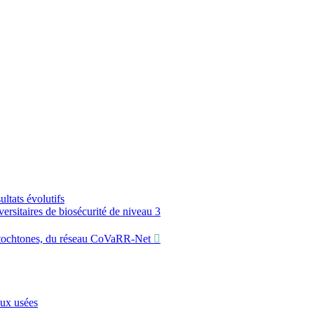
ltats évolutifs
sitaires de biosécurité de niveau 3
utochtones, du réseau CoVaRR-Net
aux usées