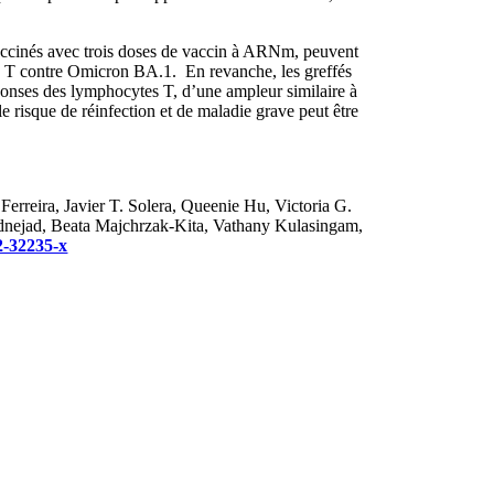
vaccinés avec trois doses de vaccin à ARNm, peuvent
es T contre Omicron BA.1. En revanche, les greffés
éponses des lymphocytes T, d’une ampleur similaire à
 risque de réinfection et de maladie grave peut être
 Ferreira, Javier T. Solera, Queenie Hu, Victoria G.
dnejad, Beata Majchrzak-Kita, Vathany Kulasingam,
2-32235-x