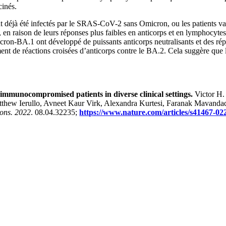
cinés.
ant déjà été infectés par le SRAS-CoV-2 sans Omicron, ou les patients 
 en raison de leurs réponses plus faibles en anticorps et en lymphocyt
icron-BA.1 ont développé de puissants anticorps neutralisants et des r
t de réactions croisées d’anticorps contre le BA.2. Cela suggère que le
mmunocompromised patients in diverse clinical settings.
Victor H.
tthew Ierullo, Avneet Kaur Virk, Alexandra Kurtesi, Faranak Mavanda
ons. 2022
. 08.04.32235;
https://www.nature.com/articles/s41467-02