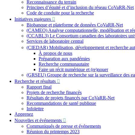
Reconnaissance du terrain
Principes d’équité et d’inclusion du réseau CoVaRR-Net
Code de conduite pour la recherche
Initiatives majeures
Biobanque et plateforme de données CoVaRR-Net
(CAMEO) Analyse computationnelle, modélisation et résu
(CCABL3) Le Consortium canadien des laboratoires univer
Services de laboratoire central
(CIEDAR) Mobilisation, développement et recherche a
À propos de nous
Préparation aux pandémies
Recherche communautaire
Faire un récit numérique et (re)nouer
(GRSEU) Groupe de recherche sur la surveillance des e
Recherche et résultats
Rapport final
Projets de recherche financés
Résultats de projets financés par CoVaRR-Net
Recommandations de santé publique
Infolettre
Apprenez
Nouvelles et événements
Communiqués de presse et événements
Réunion du printemps 2023