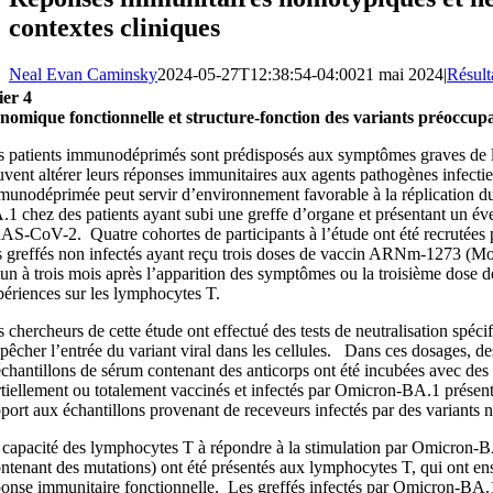
contextes cliniques
Neal Evan Caminsky
2024-05-27T12:38:54-04:00
21 mai 2024
|
Résult
ier 4
nomique fonctionnelle et structure-fonction des variants préoccup
s patients immunodéprimés sont prédisposés aux symptômes graves de l
uvent altérer leurs réponses immunitaires aux agents pathogènes infecti
munodéprimée peut servir d’environnement favorable à la réplication du 
.1 chez des patients ayant subi une greffe d’organe et présentant un év
AS-CoV-2. Quatre cohortes de participants à l’étude ont été recrutées p
s greffés non infectés ayant reçu trois doses de vaccin ARNm-1273 (Mode
un à trois mois après l’apparition des symptômes ou la troisième dose de
périences sur les lymphocytes T.
s chercheurs de cette étude ont effectué des tests de neutralisation spé
pêcher l’entrée du variant viral dans les cellules. Dans ces dosages, de
échantillons de sérum contenant des anticorps ont été incubées avec des 
rtiellement ou totalement vaccinés et infectés par Omicron-BA.1 présenta
pport aux échantillons provenant de receveurs infectés par des variants
 capacité des lymphocytes T à répondre à la stimulation par Omicron-BA
ontenant des mutations) ont été présentés aux lymphocytes T, qui ont en
ponse immunitaire fonctionnelle. Les greffés infectés par Omicron-BA.1