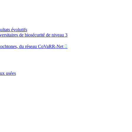
ltats évolutifs
sitaires de biosécurité de niveau 3
utochtones, du réseau CoVaRR-Net
aux usées