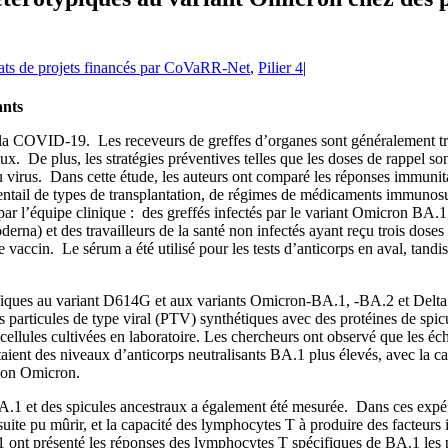
ats de projets financés par CoVaRR-Net
,
Pilier 4
|
ants
a COVID-19. Les receveurs de greffes d’organes sont généralement tr
eux. De plus, les stratégies préventives telles que les doses de rappel
virus. Dans cette étude, les auteurs ont comparé les réponses immunita
entail de types de transplantation, de régimes de médicaments immunosup
ar l’équipe clinique : des greffés infectés par le variant Omicron BA.1
rna) et des travailleurs de la santé non infectés ayant reçu trois dos
 vaccin. Le sérum a été utilisé pour les tests d’anticorps en aval, tandi
cifiques au variant D614G et aux variants Omicron-BA.1, -BA.2 et Delta 
s particules de type viral (PTV) synthétiques avec des protéines de spi
cellules cultivées en laboratoire. Les chercheurs ont observé que les éc
ient des niveaux d’anticorps neutralisants BA.1 plus élevés, avec la ca
 non Omicron.
.1 et des spicules ancestraux a également été mesurée. Dans ces expér
suite pu mûrir, et la capacité des lymphocytes T à produire des facteur
 ont présenté les réponses des lymphocytes T spécifiques de BA.1 les p