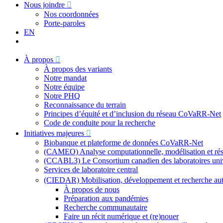
Nous joindre
Nos coordonnées
Porte-paroles
EN
À propos
À propos des variants
Notre mandat
Notre équipe
Notre PHQ
Reconnaissance du terrain
Principes d’équité et d’inclusion du réseau CoVaRR-Net
Code de conduite pour la recherche
Initiatives majeures
Biobanque et plateforme de données CoVaRR-Net
(CAMEO) Analyse computationnelle, modélisation et résu
(CCABL3) Le Consortium canadien des laboratoires univer
Services de laboratoire central
(CIEDAR) Mobilisation, développement et recherche a
À propos de nous
Préparation aux pandémies
Recherche communautaire
Faire un récit numérique et (re)nouer