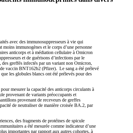
aités avec des immunosuppresseurs à vie qui
 sont moins immunogènes et le corps d’une personne
ires anticorps et à médiation cellulaire à Omicron
presseurs et de guérisons d’infections par le
, des greffés infectés par un variant non Omicron,
es de vaccin BNT162b2 (Pfizer). Le sang a été prélevé
s que les globules blancs ont été prélevés pour des
pour mesurer la capacité des anticorps circulants à
cule provenant de variants préoccupants et
hantillons provenant de receveurs de greffes
pacité de neutraliser de manière croisée BA.2, par
iences, des fragments de protéines de spicule
s immunitaires a été mesurée comme indicateur d’une
lus importantes par rapport aux autres cohortes, à