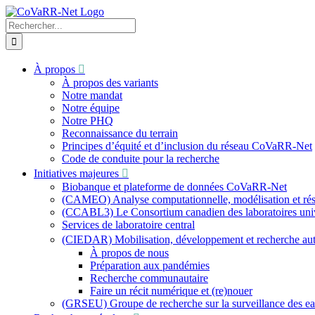
Skip
to
Recherche
content
sur
le
site
À propos
:
À propos des variants
Notre mandat
Notre équipe
Notre PHQ
Reconnaissance du terrain
Principes d’équité et d’inclusion du réseau CoVaRR-Net
Code de conduite pour la recherche
Initiatives majeures
Biobanque et plateforme de données CoVaRR-Net
(CAMEO) Analyse computationnelle, modélisation et résu
(CCABL3) Le Consortium canadien des laboratoires univer
Services de laboratoire central
(CIEDAR) Mobilisation, développement et recherche a
À propos de nous
Préparation aux pandémies
Recherche communautaire
Faire un récit numérique et (re)nouer
(GRSEU) Groupe de recherche sur la surveillance des e