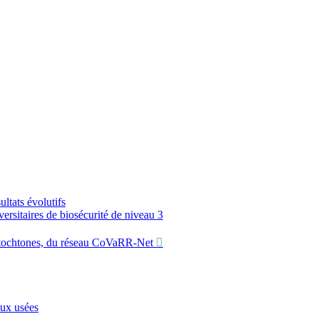
ltats évolutifs
sitaires de biosécurité de niveau 3
utochtones, du réseau CoVaRR-Net
aux usées