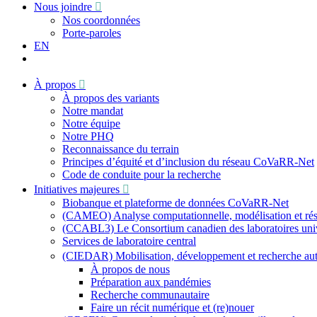
Nous joindre
Nos coordonnées
Porte-paroles
EN
À propos
À propos des variants
Notre mandat
Notre équipe
Notre PHQ
Reconnaissance du terrain
Principes d’équité et d’inclusion du réseau CoVaRR-Net
Code de conduite pour la recherche
Initiatives majeures
Biobanque et plateforme de données CoVaRR-Net
(CAMEO) Analyse computationnelle, modélisation et résu
(CCABL3) Le Consortium canadien des laboratoires univer
Services de laboratoire central
(CIEDAR) Mobilisation, développement et recherche a
À propos de nous
Préparation aux pandémies
Recherche communautaire
Faire un récit numérique et (re)nouer