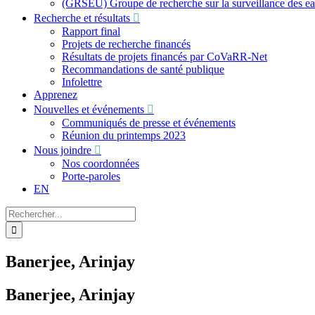
(GRSEU) Groupe de recherche sur la surveillance des e
Recherche et résultats
Rapport final
Projets de recherche financés
Résultats de projets financés par CoVaRR-Net
Recommandations de santé publique
Infolettre
Apprenez
Nouvelles et événements
Communiqués de presse et événements
Réunion du printemps 2023
Nous joindre
Nos coordonnées
Porte-paroles
EN
Recherche
sur
le
site
Banerjee, Arinjay
:
Banerjee, Arinjay