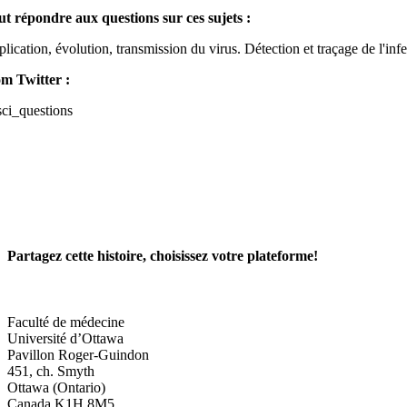
ut répondre aux questions sur ces sujets :
plication, évolution, transmission du virus. Détection et traçage de l'in
m Twitter :
ci_questions
Partagez cette histoire, choisissez votre plateforme!
Facebook
X
Reddit
LinkedIn
WhatsApp
Tumblr
Pinterest
Vk
Xing
Courriel
Faculté de médecine
Université d’Ottawa
Pavillon Roger-Guindon
451, ch. Smyth
Ottawa (Ontario)
Canada K1H 8M5