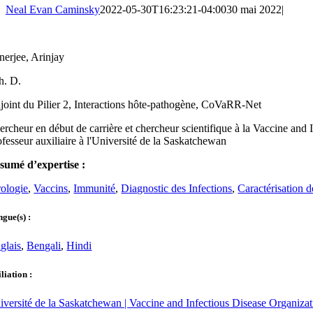
Neal Evan Caminsky
2022-05-30T16:23:21-04:00
30 mai 2022
|
nerjee, Arinjay
h. D.
joint du Pilier 2, Interactions hôte-pathogène, CoVaRR-Net
ercheur en début de carrière et chercheur scientifique à la Vaccine an
ofesseur auxiliaire à l'Université de la Saskatchewan
sumé d’expertise :
rologie
,
Vaccins
,
Immunité
,
Diagnostic des Infections
,
Caractérisation d
gue(s) :
glais
,
Bengali
,
Hindi
iliation :
iversité de la Saskatchewan | Vaccine and Infectious Disease Organiz