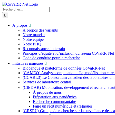
Skip
to
Recherche
content
sur
le
site
À propos
:
À propos des variants
Notre mandat
Notre équipe
Notre PHQ
Reconnaissance du terrain
Principes d’équité et d’inclusion du réseau CoVaRR-Net
Code de conduite pour la recherche
Initiatives majeures
Biobanque et plateforme de données CoVaRR-Net
(CAMEO) Analyse computationnelle, modélisation et résu
(CCABL3) Le Consortium canadien des laboratoires univer
Services de laboratoire central
(CIEDAR) Mobilisation, développement et recherche a
À propos de nous
Préparation aux pandémies
Recherche communautaire
Faire un récit numérique et (re)nouer
(GRSEU) Groupe de recherche sur la surveillance des e