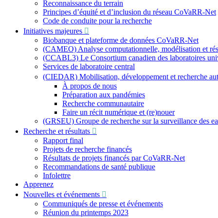
Reconnaissance du terrain
Principes d’équité et d’inclusion du réseau CoVaRR-Net
Code de conduite pour la recherche
Initiatives majeures
Biobanque et plateforme de données CoVaRR-Net
(CAMEO) Analyse computationnelle, modélisation et résu
(CCABL3) Le Consortium canadien des laboratoires univer
Services de laboratoire central
(CIEDAR) Mobilisation, développement et recherche a
À propos de nous
Préparation aux pandémies
Recherche communautaire
Faire un récit numérique et (re)nouer
(GRSEU) Groupe de recherche sur la surveillance des e
Recherche et résultats
Rapport final
Projets de recherche financés
Résultats de projets financés par CoVaRR-Net
Recommandations de santé publique
Infolettre
Apprenez
Nouvelles et événements
Communiqués de presse et événements
Réunion du printemps 2023