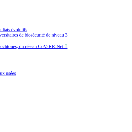
ltats évolutifs
sitaires de biosécurité de niveau 3
utochtones, du réseau CoVaRR-Net
aux usées