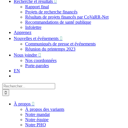
Recherche et résultats
Rapport final
Projets de recherche financés
Résultats de projets financés par CoVaRR-Net
Recommandations de santé publique
Infolettre
Apprenez
Nouvelles et événements
Communiqués de presse et événements
Réunion du printemps 2023
Nous joindre
Nos coordonnées
Porte-paroles
EN
Recherche
sur
le
site
À propos
:
À propos des variants
Notre mandat
Notre équipe
Notre PHQ