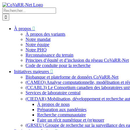
Skip
to
Recherche
content
sur
le
site
À propos
:
À propos des variants
Notre mandat
Notre équipe
Notre PHQ
Reconnaissance du terrain
Principes d’équité et d’inclusion du réseau CoVaRR-Net
Code de conduite pour la recherche
Initiatives majeures
Biobanque et plateforme de données CoVaRR-Net
(CAMEO) Analyse computationnelle, modélisation et résu
(CCABL3) Le Consortium canadien des laboratoires univer
Services de laboratoire central
(CIEDAR) Mobilisation, développement et recherche a
À propos de nous
Préparation aux pandémies
Recherche communautaire
Faire un récit numérique et (re)nouer
(GRSEU) Groupe de recherche sur la surveillance des e