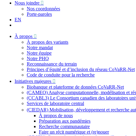
Nous joindre
Nos coordonnées
Porte-paroles
EN
À propos
À propos des variants
Notre mandat
Notre équipe
Notre PHQ
Reconnaissance du terrain
Principes d’équité et d’inclusion du réseau CoVaRR-Net
Code de conduite pour la recherche
Initiatives majeures
Biobanque et plateforme de données CoVaRR-Net
(CAMEO) Analyse computationnelle, modélisation et résu
(CCABL3) Le Consortium canadien des laboratoires univer
Services de laboratoire central
(CIEDAR) Mobilisation, développement et recherche a
À propos de nous
Préparation aux pandémies
Recherche communautaire
Faire un récit numérique et (re)nouer