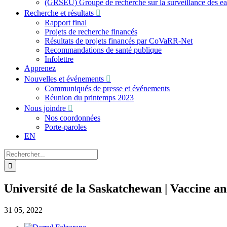
(GRSEU) Groupe de recherche sur la surveillance des e
Recherche et résultats
Rapport final
Projets de recherche financés
Résultats de projets financés par CoVaRR-Net
Recommandations de santé publique
Infolettre
Apprenez
Nouvelles et événements
Communiqués de presse et événements
Réunion du printemps 2023
Nous joindre
Nos coordonnées
Porte-paroles
EN
Recherche
sur
le
site
Université de la Saskatchewan | Vaccine a
:
31
05, 2022