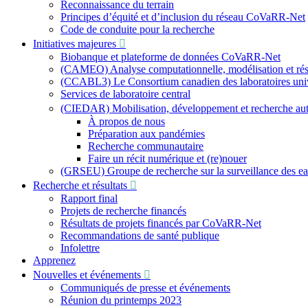
Reconnaissance du terrain
Principes d’équité et d’inclusion du réseau CoVaRR-Net
Code de conduite pour la recherche
Initiatives majeures
Biobanque et plateforme de données CoVaRR-Net
(CAMEO) Analyse computationnelle, modélisation et résu
(CCABL3) Le Consortium canadien des laboratoires univer
Services de laboratoire central
(CIEDAR) Mobilisation, développement et recherche a
À propos de nous
Préparation aux pandémies
Recherche communautaire
Faire un récit numérique et (re)nouer
(GRSEU) Groupe de recherche sur la surveillance des e
Recherche et résultats
Rapport final
Projets de recherche financés
Résultats de projets financés par CoVaRR-Net
Recommandations de santé publique
Infolettre
Apprenez
Nouvelles et événements
Communiqués de presse et événements
Réunion du printemps 2023