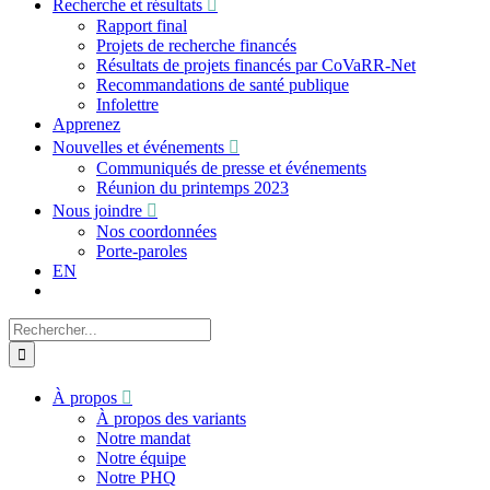
Recherche et résultats
Rapport final
Projets de recherche financés
Résultats de projets financés par CoVaRR-Net
Recommandations de santé publique
Infolettre
Apprenez
Nouvelles et événements
Communiqués de presse et événements
Réunion du printemps 2023
Nous joindre
Nos coordonnées
Porte-paroles
EN
Recherche
sur
le
site
À propos
:
À propos des variants
Notre mandat
Notre équipe
Notre PHQ