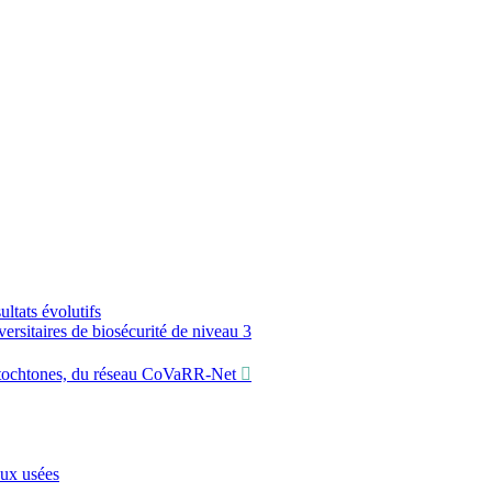
ltats évolutifs
sitaires de biosécurité de niveau 3
utochtones, du réseau CoVaRR-Net
aux usées