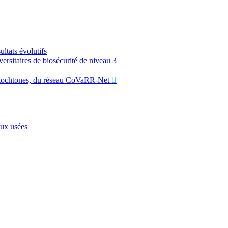
ltats évolutifs
sitaires de biosécurité de niveau 3
utochtones, du réseau CoVaRR-Net
aux usées