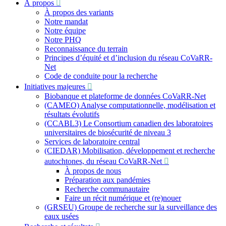
À propos
:
À propos des variants
Notre mandat
Notre équipe
Notre PHQ
Reconnaissance du terrain
Principes d’équité et d’inclusion du réseau CoVaRR-
Net
Code de conduite pour la recherche
Initiatives majeures
Biobanque et plateforme de données CoVaRR-Net
(CAMEO) Analyse computationnelle, modélisation et
résultats évolutifs
(CCABL3) Le Consortium canadien des laboratoires
universitaires de biosécurité de niveau 3
Services de laboratoire central
(CIEDAR) Mobilisation, développement et recherche
autochtones, du réseau CoVaRR-Net
À propos de nous
Préparation aux pandémies
Recherche communautaire
Faire un récit numérique et (re)nouer
(GRSEU) Groupe de recherche sur la surveillance des
eaux usées