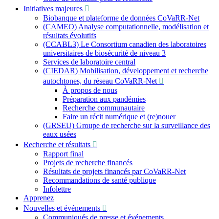
Initiatives majeures
Biobanque et plateforme de données CoVaRR-Net
(CAMEO) Analyse computationnelle, modélisation et
résultats évolutifs
(CCABL3) Le Consortium canadien des laboratoires
universitaires de biosécurité de niveau 3
Services de laboratoire central
(CIEDAR) Mobilisation, développement et recherche
autochtones, du réseau CoVaRR-Net
À propos de nous
Préparation aux pandémies
Recherche communautaire
Faire un récit numérique et (re)nouer
(GRSEU) Groupe de recherche sur la surveillance des
eaux usées
Recherche et résultats
Rapport final
Projets de recherche financés
Résultats de projets financés par CoVaRR-Net
Recommandations de santé publique
Infolettre
Apprenez
Nouvelles et événements
Communiqués de presse et événements