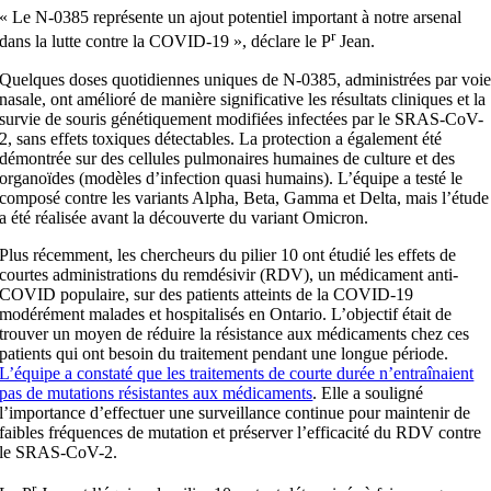
« Le N-0385 représente un ajout potentiel important à notre arsenal
r
dans la lutte contre la COVID-19 », déclare le P
Jean.
Quelques doses quotidiennes uniques de N-0385, administrées par voi
nasale, ont amélioré de manière significative les résultats cliniques et la
survie de souris génétiquement modifiées infectées par le SRAS-CoV-
2, sans effets toxiques détectables. La protection a également été
démontrée sur des cellules pulmonaires humaines de culture et des
organoïdes (modèles d’infection quasi humains). L’équipe a testé le
composé contre les variants Alpha, Beta, Gamma et Delta, mais l’étude
a été réalisée avant la découverte du variant Omicron.
Plus récemment, les chercheurs du pilier 10 ont étudié les effets de
courtes administrations du remdésivir (RDV), un médicament anti-
COVID populaire, sur des patients atteints de la COVID-19
modérément malades et hospitalisés en Ontario. L’objectif était de
trouver un moyen de réduire la résistance aux médicaments chez ces
patients qui ont besoin du traitement pendant une longue période.
L’équipe a constaté que les traitements de courte durée n’entraînaient
pas de mutations résistantes aux médicaments
. Elle a souligné
l’importance d’effectuer une surveillance continue pour maintenir de
faibles fréquences de mutation et préserver l’efficacité du RDV contre
le SRAS-CoV-2.
r