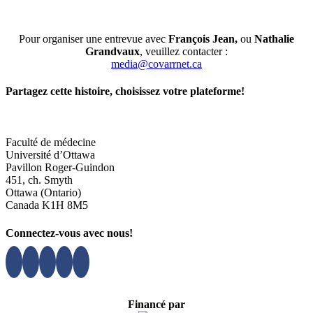
Pour organiser une entrevue avec
François Jean,
ou
Nathalie
Grandvaux
, veuillez contacter :
media@covarrnet.ca
Partagez cette histoire, choisissez votre plateforme!
Facebook
X
Reddit
LinkedIn
WhatsApp
Tumblr
Pinterest
Vk
Xing
Courriel
Faculté de médecine
Université d’Ottawa
Pavillon Roger-Guindon
451, ch. Smyth
Ottawa (Ontario)
Canada K1H 8M5
Connectez-vous avec nous!
Financé par