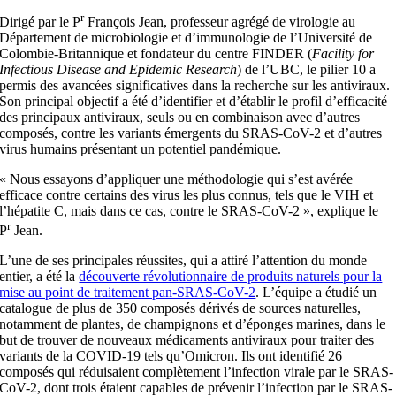
r
Dirigé par le P
François Jean, professeur agrégé de virologie au
Département de microbiologie et d’immunologie de l’Université de
Colombie-Britannique et fondateur du centre FINDER (
Facility for
Infectious Disease and Epidemic Research
) de l’UBC, le pilier 10 a
permis des avancées significatives dans la recherche sur les antiviraux.
Son principal objectif a été d’identifier et d’établir le profil d’efficacité
des principaux antiviraux, seuls ou en combinaison avec d’autres
composés, contre les variants émergents du SRAS-CoV-2 et d’autres
virus humains présentant un potentiel pandémique.
« Nous essayons d’appliquer une méthodologie qui s’est avérée
efficace contre certains des virus les plus connus, tels que le VIH et
l’hépatite C, mais dans ce cas, contre le SRAS-CoV-2 », explique le
r
P
Jean.
L’une de ses principales réussites, qui a attiré l’attention du monde
entier, a été la
découverte révolutionnaire de produits naturels pour la
mise au point de traitement pan-SRAS-CoV-2
. L’équipe a étudié un
catalogue de plus de 350 composés dérivés de sources naturelles,
notamment de plantes, de champignons et d’éponges marines, dans le
but de trouver de nouveaux médicaments antiviraux pour traiter des
variants de la COVID-19 tels qu’Omicron. Ils ont identifié 26
composés qui réduisaient complètement l’infection virale par le SRAS-
CoV-2, dont trois étaient capables de prévenir l’infection par le SRAS-