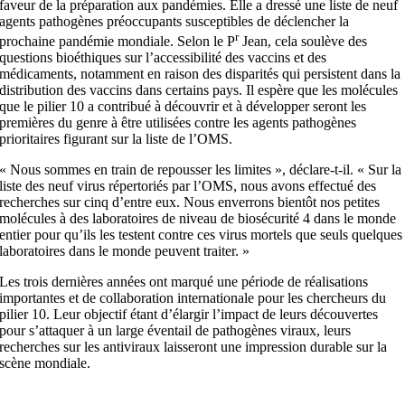
faveur de la préparation aux pandémies. Elle a dressé une liste de neuf
agents pathogènes préoccupants susceptibles de déclencher la
r
prochaine pandémie mondiale. Selon le P
Jean, cela soulève des
questions bioéthiques sur l’accessibilité des vaccins et des
médicaments, notamment en raison des disparités qui persistent dans la
distribution des vaccins dans certains pays. Il espère que les molécules
que le pilier 10 a contribué à découvrir et à développer seront les
premières du genre à être utilisées contre les agents pathogènes
prioritaires figurant sur la liste de l’OMS.
« Nous sommes en train de repousser les limites », déclare-t-il. « Sur la
liste des neuf virus répertoriés par l’OMS, nous avons effectué des
recherches sur cinq d’entre eux. Nous enverrons bientôt nos petites
molécules à des laboratoires de niveau de biosécurité 4 dans le monde
entier pour qu’ils les testent contre ces virus mortels que seuls quelques
laboratoires dans le monde peuvent traiter. »
Les trois dernières années ont marqué une période de réalisations
importantes et de collaboration internationale pour les chercheurs du
pilier 10. Leur objectif étant d’élargir l’impact de leurs découvertes
pour s’attaquer à un large éventail de pathogènes viraux, leurs
recherches sur les antiviraux laisseront une impression durable sur la
scène mondiale.