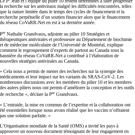
Le P
Jean et l’équipe du pilier 10 restent déterminés à faire progresser
la recherche sur les antiviraux malgré les difficultés rencontrées, telles
que la nature limitée dans le temps des cycles de financement et la
recherche perpétuelle d’un soutien financier alors que le financement
du réseau CoVaRR-Net en est à sa dernière année.
re
P
Nathalie Grandvaux
,
adjointe au pilier 10 Stratégies et
thérapeutiques antivirales et professeure au Département de biochimie
et de médecine moléculaire de l’Université de Montréal, explique
comment le regroupement d’experts de partout au Canada sous la
bannière du réseau CoVaRR-Net a contribué à l’élaboration de
nouvelles stratégies antivirales au Canada.
« Cela nous a permis de mener des recherches sur la synergie des
médicaments et leur impact sur les variants du SRAS-CoV-2. Les
nombreuses discussions avec les membres du pilier 10 et les membres
des autres piliers nous ont permis d’améliorer la conception et les outils
re
de recherche », déclare la P
Grandvaux.
« L’entraide, la mise en commun de l’expertise et la collaboration ont
été essentielles lorsque nous avons réalisé que les vaccins n’offraient
pas une solution parfaite. »
L’Organisation mondiale de la Santé (OMS) a invité les pays à
approuver un nouveau document témoignant de leur engagement en