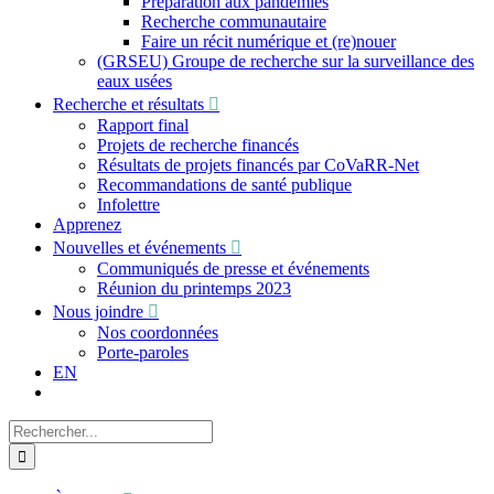
Préparation aux pandémies
Recherche communautaire
Faire un récit numérique et (re)nouer
(GRSEU) Groupe de recherche sur la surveillance des
eaux usées
Recherche et résultats
Rapport final
Projets de recherche financés
Résultats de projets financés par CoVaRR-Net
Recommandations de santé publique
Infolettre
Apprenez
Nouvelles et événements
Communiqués de presse et événements
Réunion du printemps 2023
Nous joindre
Nos coordonnées
Porte-paroles
EN
Recherche
sur
le
site