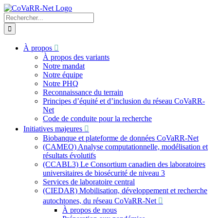
Skip
to
Recherche
content
sur
le
site
À propos
:
À propos des variants
Notre mandat
Notre équipe
Notre PHQ
Reconnaissance du terrain
Principes d’équité et d’inclusion du réseau CoVaRR-
Net
Code de conduite pour la recherche
Initiatives majeures
Biobanque et plateforme de données CoVaRR-Net
(CAMEO) Analyse computationnelle, modélisation et
résultats évolutifs
(CCABL3) Le Consortium canadien des laboratoires
universitaires de biosécurité de niveau 3
Services de laboratoire central
(CIEDAR) Mobilisation, développement et recherche
autochtones, du réseau CoVaRR-Net
À propos de nous