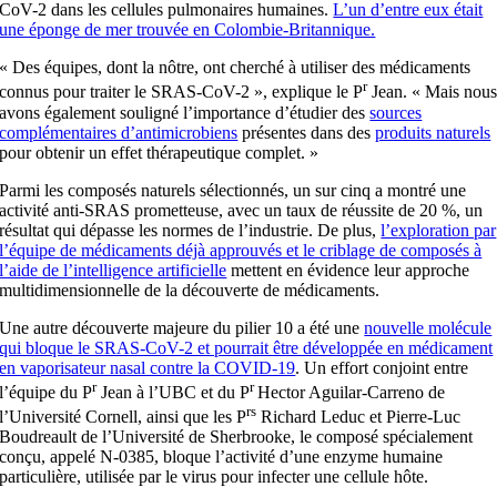
CoV-2 dans les cellules pulmonaires humaines.
L’un d’entre eux était
une éponge de mer trouvée en Colombie-Britannique.
« Des équipes, dont la nôtre, ont cherché à utiliser des médicaments
r
connus pour traiter le SRAS-CoV-2 », explique le P
Jean. « Mais nou
avons également souligné l’importance d’étudier des
sources
complémentaires d’antimicrobiens
présentes dans des
produits naturels
pour obtenir un effet thérapeutique complet. »
Parmi les composés naturels sélectionnés, un sur cinq a montré une
activité anti-SRAS prometteuse, avec un taux de réussite de 20 %, un
résultat qui dépasse les normes de l’industrie. De plus,
l’exploration par
l’équipe de médicaments déjà approuvés et le criblage de composés à
l’aide de l’intelligence artificielle
mettent en évidence leur approche
multidimensionnelle de la découverte de médicaments.
Une autre découverte majeure du pilier 10 a été une
nouvelle molécule
qui bloque le SRAS-CoV-2 et pourrait être développée en médicament
en vaporisateur nasal contre la COVID-19
. Un effort conjoint entre
r
r
l’équipe du P
Jean à l’UBC et du P
Hector Aguilar-Carreno de
rs
l’Université Cornell, ainsi que les P
Richard Leduc et Pierre-Luc
Boudreault de l’Université de Sherbrooke, le composé spécialement
conçu, appelé N-0385, bloque l’activité d’une enzyme humaine
particulière, utilisée par le virus pour infecter une cellule hôte.