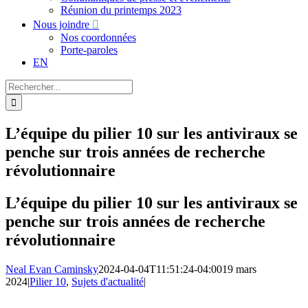
Réunion du printemps 2023
Nous joindre
Nos coordonnées
Porte-paroles
EN
Recherche
sur
le
site
L’équipe du pilier 10 sur les antiviraux se
:
penche sur trois années de recherche
révolutionnaire
L’équipe du pilier 10 sur les antiviraux se
penche sur trois années de recherche
révolutionnaire
Neal Evan Caminsky
2024-04-04T11:51:24-04:00
19 mars
2024
|
Pilier 10
,
Sujets d'actualité
|